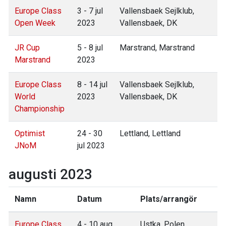
Europe Class
3 - 7 jul
Vallensbaek Sejlklub,
Open Week
2023
Vallensbaek, DK
JR Cup
5 - 8 jul
Marstrand, Marstrand
Marstrand
2023
Europe Class
8 - 14 jul
Vallensbaek Sejlklub,
World
2023
Vallensbaek, DK
Championship
Optimist
24 - 30
Lettland, Lettland
JNoM
jul 2023
augusti 2023
Namn
Datum
Plats/arrangör
Europe Class
4 - 10 aug
Ustka, Polen