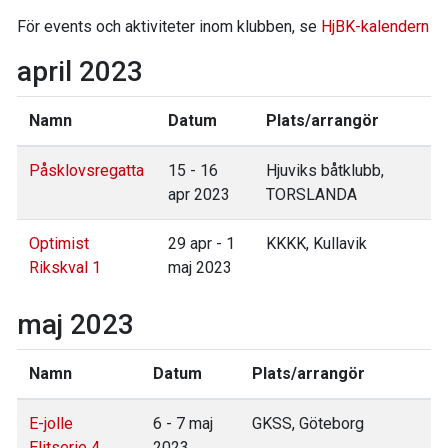
För events och aktiviteter inom klubben, se
HjBK-kalendern
april 2023
Namn
Datum
Plats/arrangör
Påsklovsregatta
15 - 16
Hjuviks båtklubb,
apr 2023
TORSLANDA
Optimist
29 apr - 1
KKKK, Kullavik
Rikskval 1
maj 2023
maj 2023
Namn
Datum
Plats/arrangör
E-jolle
6 - 7 maj
GKSS, Göteborg
Elitserie 4
2023