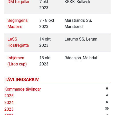
DM för jollar
7 okt
KKKK, Kullavik
2023
Seglingens
7 - 8 okt
Marstrands SS,
Mästare
2023
Marstrand
LeSS
14 okt
Lerums SS, Lerum
Höstregatta
2023
Isbjörnen
15 okt
Rådasjön, Mölndal
(Liros cup)
2023
TÄVLINGSARKIV
Kommande tävlingar
0
2025
4
2024
5
2023
30