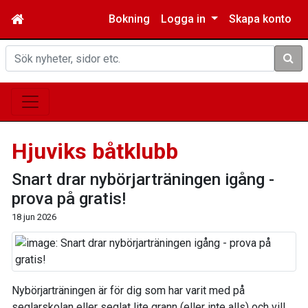
Bokning
Logga in
Skapa konto
Sök
Hjuviks båtklubb
Snart drar nybörjarträningen igång -
prova på gratis!
18 jun 2026
Nybörjarträningen är för dig som har varit med på
seglarskolan eller seglat lite grann (eller inte alls) och vill