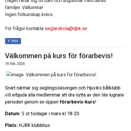
Dagen riktar sig till barn och ungdomar med deras
familjer. Välkomna!
Ingen förkunskap krävs.
För frågor kontakta
seglarskola@hjbk.se
DELA
Välkommen på kurs för förarbevis!
16 feb 2026
Snart närmar sig seglingssäsongen och Hjuviks båtklubb
vill erbjuda alla medlemmar att dra nytta av den lite lugnare
perioden genom en öppen
förarbevis-kurs
!
Datum:
5 st tisdagar i mars kl 18-20
Plats:
HJBK klubbhus