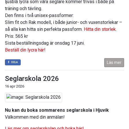
ljusblå lycra som våra seglare kommer trivas i både på
träning och tävling.
Den finns i två unisex‑passformer:
Slim fit och Rak modell, i både junior- och vuxenstorlekar –
så alla kan hitta sin perfekta passform.
Hitta din storlek.
Pris: 565 kr
Sista beställningsdag är onsdag 17 juni.
Beställ din lycra här!
Läs mer
DELA
Seglarskola 2026
16 apr 2026
Nu kan du boka sommarens seglarskola i Hjuvik
Välkommen med din anmälan!
Läs mer om seglarskolan och boka här!