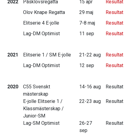
2022
Påsklovsregatta
15 apr
Resultat
Olov Knape Regatta
29 maj
Resultat
Elitserie 4 E-jolle
7-8 maj
Resultat
Lag-DM Optimist
11 sep
Resultat
2021
Elitserie 1 / SM E-jolle
21-22 aug
Resultat
Lag-DM Optimist
12 sep
Resultat
2020
C55 Svenskt
14-16 aug
Resultat
mästerskap
E-jolle Elitserie 1 /
22-23 aug
Resultat
Klassmästerskap /
Junior-SM
Lag-SM Optimist
26-27
Resultat
sep