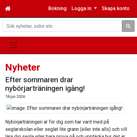
Bokning
Logga in
Skapa konto
Sök
Nyheter
Efter sommaren drar
nybörjarträningen igång!
18 jun 2026
Nybörjarträningen är för dig som har varit med på
seglarskolan eller seglat lite grann (eller inte alls) och vill
lära dig segla eller bara prova på och upptäcka hur det är