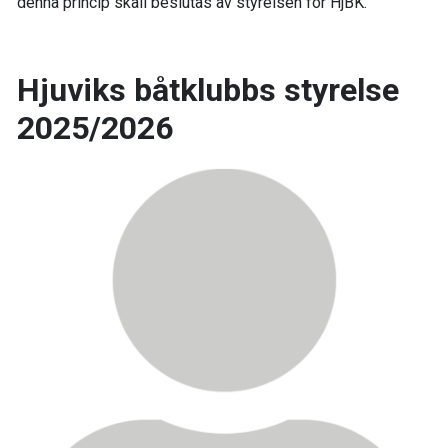
denna princip skall beslutas av styrelsen för HjBK.
Hjuviks båtklubbs styrelse
2025/2026