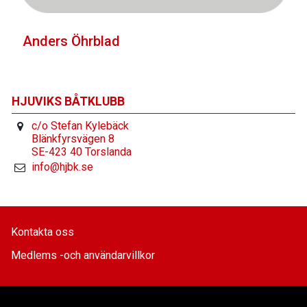
Anders Öhrblad
HJUVIKS BÅTKLUBB
c/o Stefan Kylebäck
Blänkfyrsvägen 8
SE-423 40 Torslanda
info@hjbk.se
Kontakta oss
Medlems -och användarvillkor