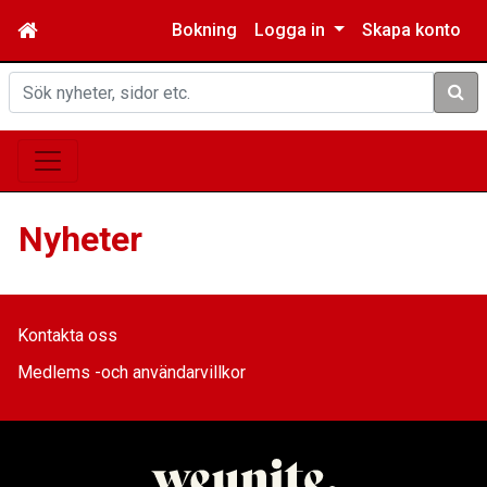
Bokning
Logga in
Skapa konto
Sök
Nyheter
Kontakta oss
Medlems -och användarvillkor