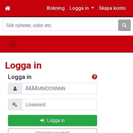
Bokning
Logga in
Skapa konto
Sök
Logga in
Logga in
Personnummer
Lösenord
Logga in